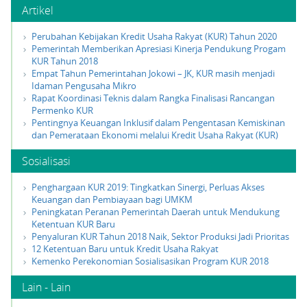
Artikel
Perubahan Kebijakan Kredit Usaha Rakyat (KUR) Tahun 2020
Pemerintah Memberikan Apresiasi Kinerja Pendukung Progam
KUR Tahun 2018
Empat Tahun Pemerintahan Jokowi – JK, KUR masih menjadi
Idaman Pengusaha Mikro
Rapat Koordinasi Teknis dalam Rangka Finalisasi Rancangan
Permenko KUR
Pentingnya Keuangan Inklusif dalam Pengentasan Kemiskinan
dan Pemerataan Ekonomi melalui Kredit Usaha Rakyat (KUR)
Sosialisasi
Penghargaan KUR 2019: Tingkatkan Sinergi, Perluas Akses
Keuangan dan Pembiayaan bagi UMKM
Peningkatan Peranan Pemerintah Daerah untuk Mendukung
Ketentuan KUR Baru
Penyaluran KUR Tahun 2018 Naik, Sektor Produksi Jadi Prioritas
12 Ketentuan Baru untuk Kredit Usaha Rakyat
Kemenko Perekonomian Sosialisasikan Program KUR 2018
Lain - Lain