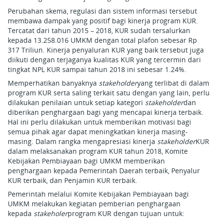
Perubahan skema, regulasi dan sistem informasi tersebut
membawa dampak yang positif bagi kinerja program KUR.
Tercatat dari tahun 2015 – 2018, KUR sudah tersalurkan
kepada 13.258.016 UMKM dengan total plafon sebesar Rp
317 Triliun. Kinerja penyaluran KUR yang baik tersebut juga
diikuti dengan terjaganya kualitas KUR yang tercermin dari
tingkat NPL KUR sampai tahun 2018 ini sebesar 1.24%.
Memperhatikan banyaknya
stakeholder
yang terlibat di dalam
program KUR serta saling terkait satu dengan yang lain, perlu
dilakukan penilaian untuk setiap kategori
stakeholder
dan
diberikan penghargaan bagi yang mencapai kinerja terbaik.
Hal ini perlu dilakukan untuk memberikan motivasi bagi
semua pihak agar dapat meningkatkan kinerja masing-
masing. Dalam rangka mengapresiasi kinerja
stakeholder
KUR
dalam melaksanakan program KUR tahun 2018, Komite
Kebijakan Pembiayaan bagi UMKM memberikan
penghargaan kepada Pemerintah Daerah terbaik, Penyalur
KUR terbaik, dan Penjamin KUR terbaik.
Pemerintah melalui Komite Kebijakan Pembiayaan bagi
UMKM melakukan kegiatan pemberian penghargaan
kepada
stakeholer
program KUR dengan tujuan untuk: