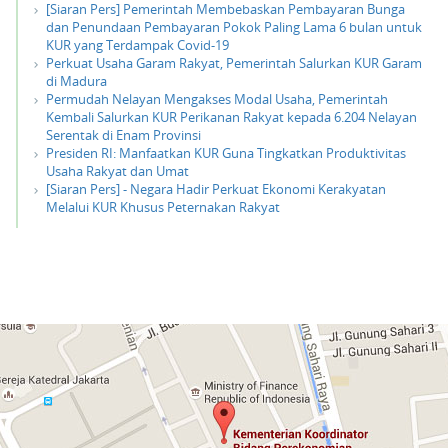
[Siaran Pers] Pemerintah Membebaskan Pembayaran Bunga
dan Penundaan Pembayaran Pokok Paling Lama 6 bulan untuk
KUR yang Terdampak Covid-19
Perkuat Usaha Garam Rakyat, Pemerintah Salurkan KUR Garam
di Madura
Permudah Nelayan Mengakses Modal Usaha, Pemerintah
Kembali Salurkan KUR Perikanan Rakyat kepada 6.204 Nelayan
Serentak di Enam Provinsi
Presiden RI: Manfaatkan KUR Guna Tingkatkan Produktivitas
Usaha Rakyat dan Umat
[Siaran Pers] - Negara Hadir Perkuat Ekonomi Kerakyatan
Melalui KUR Khusus Peternakan Rakyat
place
klik di sini untuk membuka peta