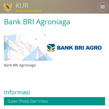
KUR
menu
Kredit Usaha Rakyat
Bank BRI Agroniaga
Bank BRI Agroniaga
Informasi
Galeri Photo Dan Video