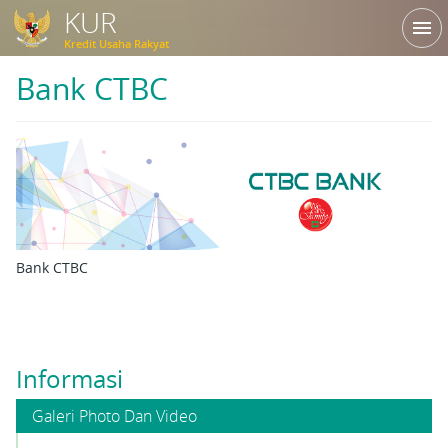
KUR
menu
Kredit Usaha Rakyat
Bank CTBC
Bank CTBC
Informasi
Galeri Photo Dan Video