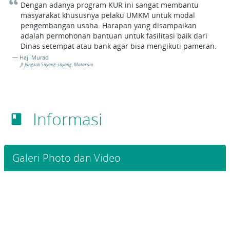
Dengan adanya program KUR ini sangat membantu
masyarakat khususnya pelaku UMKM untuk modal
pengembangan usaha. Harapan yang disampaikan
adalah permohonan bantuan untuk fasilitasi baik dari
Dinas setempat atau bank agar bisa mengikuti pameran.
Haji Murad
Jl. Jangkuk Sayang-sayang. Mataram
Informasi
book
Galeri Photo dan Video