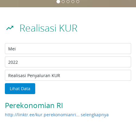
Realisasi KUR
trending_up
Lihat Data
Perekonomian RI
http://linktr.ee/kur.perekonomianri
…
selengkapnya