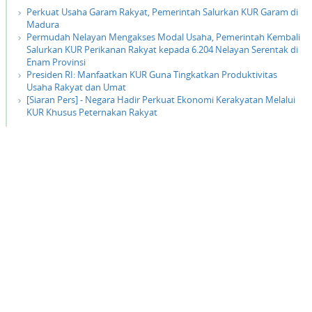
Perkuat Usaha Garam Rakyat, Pemerintah Salurkan KUR Garam di
Madura
Permudah Nelayan Mengakses Modal Usaha, Pemerintah Kembali
Salurkan KUR Perikanan Rakyat kepada 6.204 Nelayan Serentak di
Enam Provinsi
Presiden RI: Manfaatkan KUR Guna Tingkatkan Produktivitas
Usaha Rakyat dan Umat
[Siaran Pers] - Negara Hadir Perkuat Ekonomi Kerakyatan Melalui
KUR Khusus Peternakan Rakyat
place
klik di sini untuk membuka peta