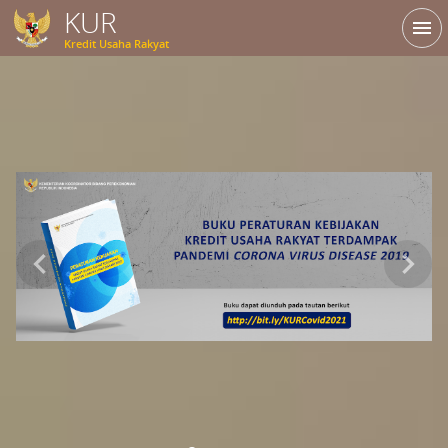
KUR
KUR
menu
Kredit Usaha Rakyat
Kredit Usaha Rakyat
Sebelumnya
Sel
chevron_left
chevron_right