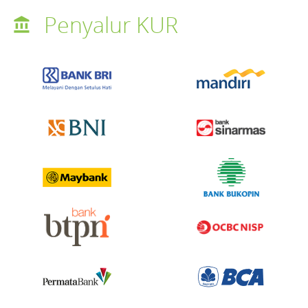
Penyalur KUR
account_balance