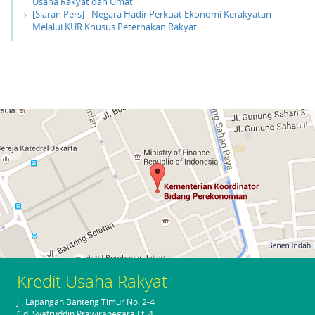
Usaha Rakyat dan Umat
[Siaran Pers] - Negara Hadir Perkuat Ekonomi Kerakyatan
Melalui KUR Khusus Peternakan Rakyat
place
klik di sini untuk membuka peta
Kredit Usaha Rakyat
Jl. Lapangan Banteng Timur No. 2-4
Gd. Syafruddin Prawiranegara Lt. 4