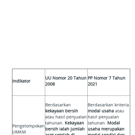
UU Nomor 20 Tahun
PP Nomor 7 Tahun
Indikator
2008
2021
Berdasarkan
Berdasarkan kriteria
kekayaan bersih
modal usaha
atau
atau hasil penjualan
hasil penjualan
tahunan.
Kekayaan
tahunan.
Modal
Pengelompokan
bersih ialah jumlah
usaha merupakan
UMKM
aset setelah di
modal sendiri dan